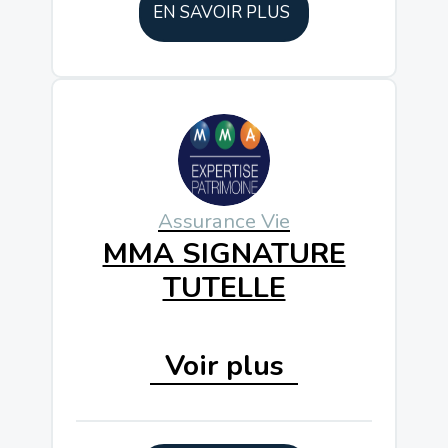
EN SAVOIR PLUS
Plus de 150
Unités De Compte
10 000€
À Partir De
Assurance Vie
MMA SIGNATURE
10 ans
Horizon De Placement
TUTELLE
Voir plus