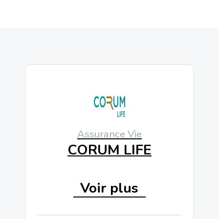
9
Unités De Compte
50
À Partir De
Plus de 8
Horizon De
Assurance Vie
ans
Placement
CORUM LIFE
Voir plus
2000
Unités De Compte