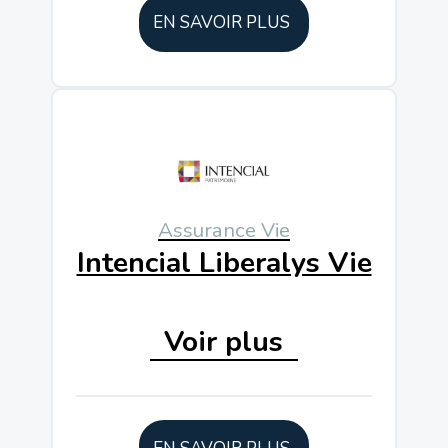
EN SAVOIR PLUS
700
Unités De Compte
1 000€
À Partir De
8 ans ou
Horizon De
Assurance Vie
plus
Placement
Intencial Liberalys Vie
Voir plus