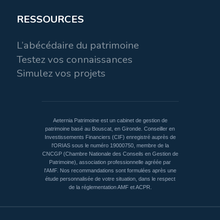
Il vient de vendre une maison qui lui
Il est possible de rédiger une
sans pression extérieure.
RESSOURCES
appartenait en propre à Bouzolles
convention de démembrement pour
et se demande de quelle façon il
définir la
répartition du paiement
Comment Fonctionne un
L’abécédaire du patrimoine
pourrait remployer le capital dont il
des charges
(travaux, impôt, etc.)
Testez vos connaissances
Testament ?
disposera après la vente.
Simulez vos projets
En principe lorsque vous vendrez le
Biens concernés
Si il ne fait rien
bien démembré vous vous
répartirez le prix de vente en
Vous pouvez léguer tous les biens
Aeternia Patrimoine est un cabinet de gestion de
En l’absence de dispositions
patrimoine basé au Bouscat, en Gironde. Conseiller en
fonction de la valeur respective de
qui vous appartiennent
Investissements Financiers (CIF) enregistré auprès de
testamentaires, l’article 745 alinéa 1
l'ORIAS sous le numéro 19000750, membre de la
vos droits.
personnellement, qu’ils soient :
CNCGP (Chambre Nationale des Conseils en Gestion de
du Code civil prévoit que les enfants,
Patrimoine), association professionnelle agréée par
l'AMF. Nos recommandations sont formulées après une
Vous avez aussi la possibilité de
Immobiliers (maison,
descendants en ligne directe et
étude personnalisée de votre situation, dans le respect
de la réglementation AMF et ACPR.
choisir :
appartement, terrain)
héritiers du premier ordre, se
partagent la succession.
Mobiliers (meubles, véhicules,