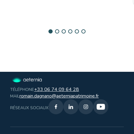
+33 06 74 09 64 28
TÉLÉPHONE
romain.dagnano@aeterniapatrimoine.fr
MAIL
RÉSEAUX SOCIAUX