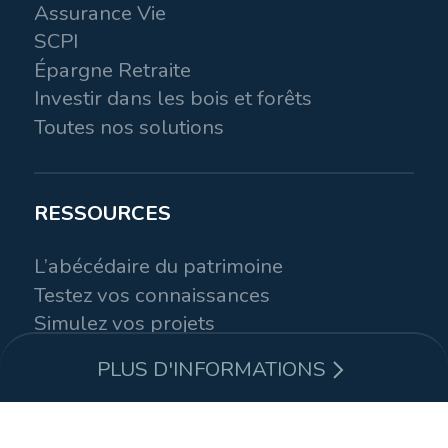
Assurance Vie
SCPI
Épargne Retraite
Investir dans les bois et forêts
Toutes nos solutions
RESSOURCES
L’abécédaire du patrimoine
Testez vos connaissances
Simulez vos projets
PLUS D'INFORMATIONS
Aeternia Patrimoine est un cabinet de gestion de
EMAIL
patrimoine basé au Bouscat, en Gironde. Conseiller en