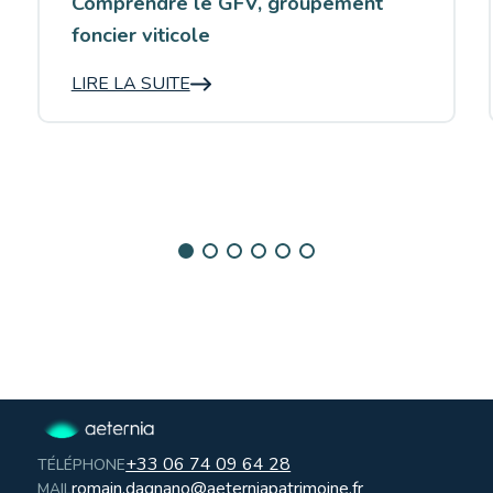
Comprendre le GFV, groupement
foncier viticole
LIRE LA SUITE
+33 06 74 09 64 28
TÉLÉPHONE
romain.dagnano@aeterniapatrimoine.fr
MAIL