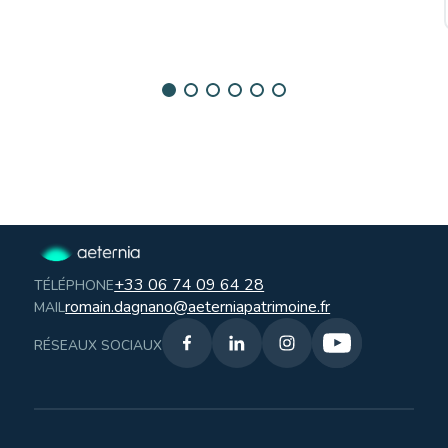
+33 06 74 09 64 28
TÉLÉPHONE
romain.dagnano@aeterniapatrimoine.fr
MAIL
RÉSEAUX SOCIAUX